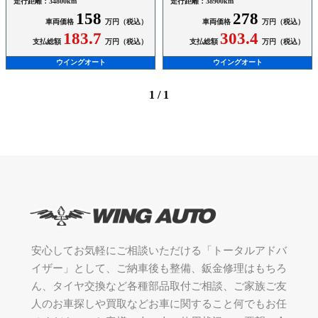
走行距離：34800km
走行距離：38900km
158
278
車両価格
万円（税込）
車両価格
万円（税込）
183.7
303.4
支払総額
万円（税込）
支払総額
万円（税込）
ウイングオート
ウイングオート
1 / 1
安心してお気軽にご相談いただける「トータルアドバ
イザー」として、ご納車後も整備、鈑金修理はもちろ
ん、タイヤ交換など各種部品取付ご相談、ご家族ご友
人のお車探しや買取などお車に関すること何でもお任