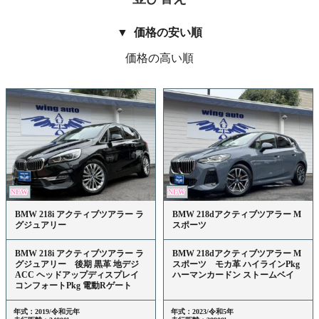
価格の安い順
価格の高い順
NEW
NEW
BMW 218i アクティブツアラー ラ
BMW 218dアクティブツアラー M
グジュアリー
スポーツ
BMW 218i アクティブツアラー ラ
BMW 218dアクティブツアラー M
グジュアリー 後期 黒革 地デジ
スポーツ モカ革 ハイラインPkg
ACC ヘッドアップディスプレイ
ハーマンカードン ストームベイ
コンフォートPkg 電動Rゲート
年式：2019/令和元年
年式：2023/令和5年