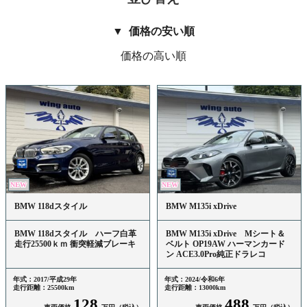
価格の安い順
価格の高い順
NEW
NEW
BMW 118dスタイル
BMW M135i xDrive
BMW 118dスタイル ハーフ白革
BMW M135i xDrive Mシート＆
走行25500ｋｍ 衝突軽減ブレーキ
ベルト OP19AW ハーマンカード
ン ACE3.0Pro純正ドラレコ
年式：2017/平成29年
年式：2024/令和6年
走行距離：25500km
走行距離：13000km
128
488