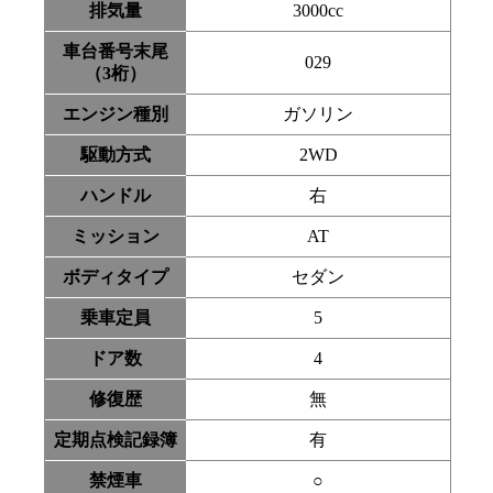
排気量
3000cc
車台番号末尾
029
（3桁）
エンジン種別
ガソリン
駆動方式
2WD
ハンドル
右
ミッション
AT
ボディタイプ
セダン
乗車定員
5
ドア数
4
修復歴
無
定期点検記録簿
有
禁煙車
○