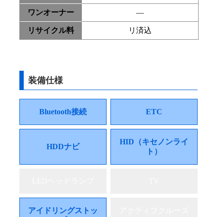
ワンオーナー
―
リサイクル料
リ済込
装備仕様
Bluetooth接続
ETC
HID（キセノンライ
HDDナビ
ト）
LEDヘッドランプ
TV
アイドリングストッ
アクティブクルーズ