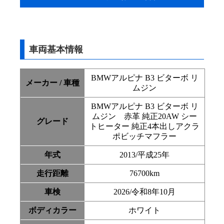
車両基本情報
BMWアルピナ B3 ビターボ リ
メーカー / 車種
ムジン
BMWアルピナ B3 ビターボ リ
ムジン 赤革 純正20AW シー
グレード
トヒーター 純正4本出しアクラ
ポビッチマフラー
年式
2013/平成25年
走行距離
76700km
車検
2026/令和8年10月
ボディカラー
ホワイト