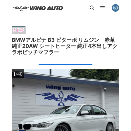
メインメニ
検索
NEW
BMWアルピナ B3 ビターボ リムジン 赤革
純正20AW シートヒーター 純正4本出しアク
ラポビッチマフラー
1/40
2/