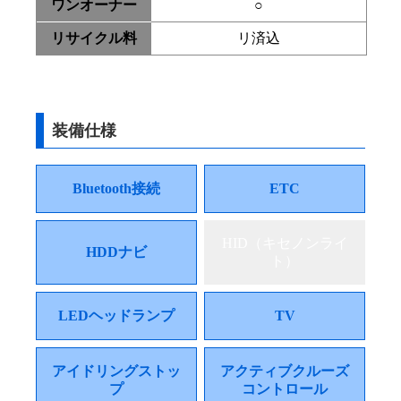
ワンオーナー
○
リサイクル料
リ済込
装備仕様
Bluetooth接続
ETC
HID（キセノンライ
HDDナビ
ト）
LEDヘッドランプ
TV
アイドリングストッ
アクティブクルーズ
プ
コントロール