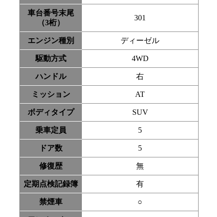
車台番号末尾
301
（3桁）
エンジン種別
ディーゼル
駆動方式
4WD
ハンドル
右
ミッション
AT
ボディタイプ
SUV
乗車定員
5
ドア数
5
修復歴
無
定期点検記録簿
有
禁煙車
○