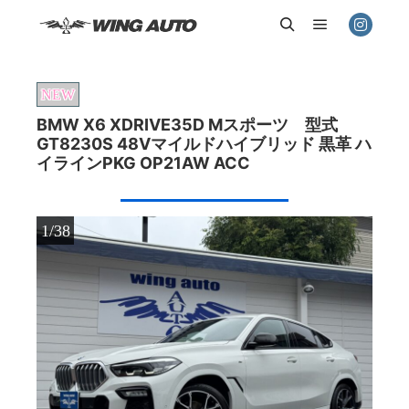
メインメニ
検索
NEW
BMW X6 XDRIVE35D Mスポーツ 型式
GT8230S 48Vマイルドハイブリッド 黒革 ハ
イラインPKG OP21AW ACC
1/38
2/