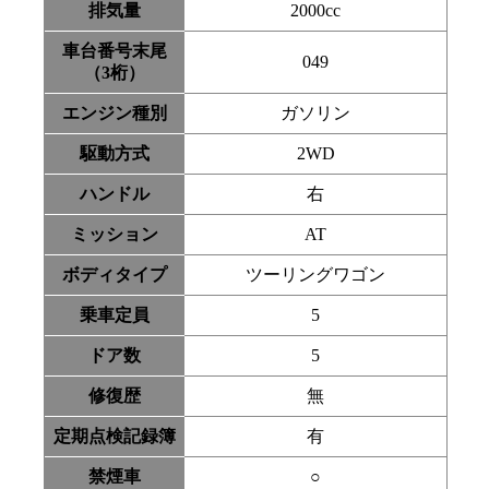
排気量
2000cc
車台番号末尾
049
（3桁）
エンジン種別
ガソリン
駆動方式
2WD
ハンドル
右
ミッション
AT
ボディタイプ
ツーリングワゴン
乗車定員
5
ドア数
5
修復歴
無
定期点検記録簿
有
禁煙車
○