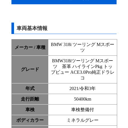
車両基本情報
BMW 318i ツーリング Mスポー
メーカー / 車種
ツ
BMW318iツーリング Mスポー
ツ 茶革 ハイラインPkg トッ
グレード
プビュー ACE3.0Pro純正ドラレ
コ
年式
2021/令和3年
走行距離
50400km
車検
車検整備付
ボディカラー
ミネラルグレー