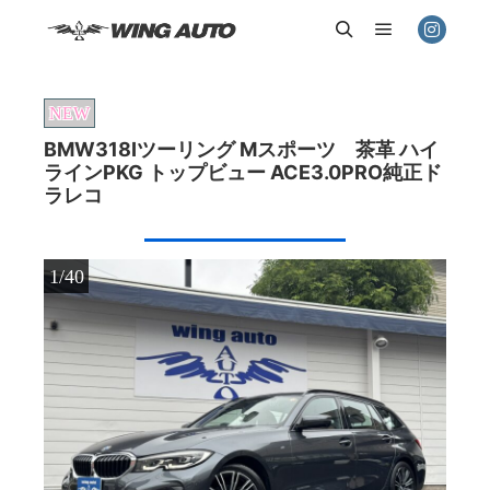
メインメニ
検索
NEW
BMW318Iツーリング Mスポーツ 茶革 ハイ
ラインPKG トップビュー ACE3.0PRO純正ド
ラレコ
1/40
2/