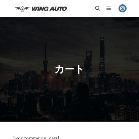
メインメニ
検索
カート
[woocommerce_cart]