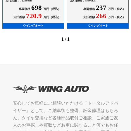
走行距離：72200km
走行距離：75800km
698
237
車両価格
万円（税込）
車両価格
万円（税込）
720.9
266
支払総額
万円（税込）
支払総額
万円（税込）
ウイングオート
ウイングオート
1 / 1
安心してお気軽にご相談いただける「トータルアドバ
イザー」として、ご納車後も整備、鈑金修理はもちろ
ん、タイヤ交換など各種部品取付ご相談、ご家族ご友
人のお車探しや買取などお車に関すること何でもお任